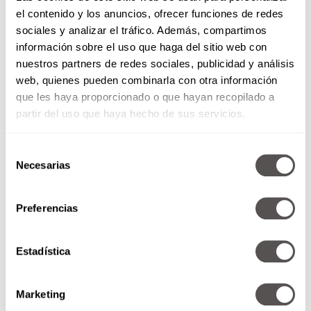
el contenido y los anuncios, ofrecer funciones de redes
sociales y analizar el tráfico. Además, compartimos
información sobre el uso que haga del sitio web con
nuestros partners de redes sociales, publicidad y análisis
Afirmaciones y palabras clave
web, quienes pueden combinarla con otra información
que les haya proporcionado o que hayan recopilado a
No solo uses imágenes; también escribe
frases
partir del uso que haya hecho de sus servicios.
motivadoras
o palabras clave que te impulsen.
Pueden ser algo como “Sí puedo”, “Mi mejor
Selección
versión” o incluso “Dream big”. El objetivo es
Necesarias
de
recordarte cada día que todo es posible si
consentimiento
trabajas por ello.
Preferencias
También lee:
¿Cuáles son los hábitos de las
personas felices? Be Happy!
Estadística
Marketing