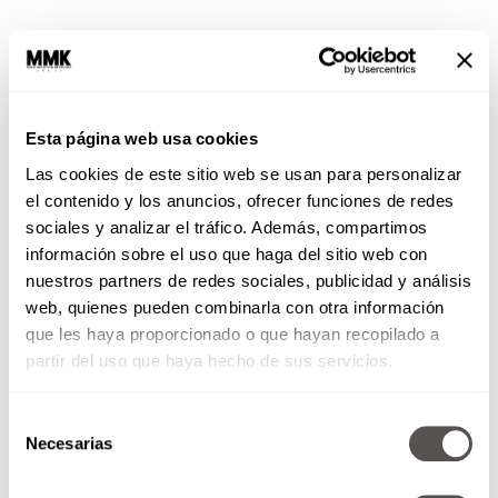
Esta página web usa cookies
Dejar un legado
Las cookies de este sitio web se usan para personalizar
el contenido y los anuncios, ofrecer funciones de redes
Todos creemos que esto es dar algo a tus hijos o
sociales y analizar el tráfico. Además, compartimos
enséñales cómo deben ser, pero no
información sobre el uso que haga del sitio web con
necesariamente se limita a eso, así que busca la
nuestros partners de redes sociales, publicidad y análisis
forma de dejar un impacto positivo en el mundo,
web, quienes pueden combinarla con otra información
ya sea a través de tu trabajo, arte o
acciones
que les haya proporcionado o que hayan recopilado a
altruistas,
ya que eso te dará la sensación de
partir del uso que haya hecho de sus servicios.
que tu vida ha contribuido al bienestar de otros.
También lee:
Solo, solín, solito: ¿Por qué te
Selección
Necesarias
cuesta estar solo?
de
consentimiento