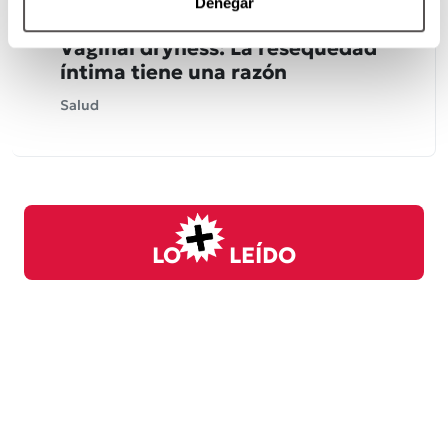
Denegar
Vaginal dryness: La resequedad
íntima tiene una razón
Salud
LO
LEÍDO