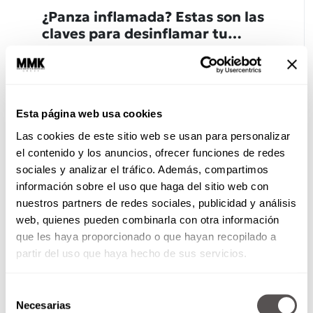
¿Panza inflamada? Estas son las
claves para desinflamar tu
intestino, send help!
Salud
Esta página web usa cookies
Las cookies de este sitio web se usan para personalizar
el contenido y los anuncios, ofrecer funciones de redes
sociales y analizar el tráfico. Además, compartimos
información sobre el uso que haga del sitio web con
nuestros partners de redes sociales, publicidad y análisis
¿Correr te ayuda a ganar
web, quienes pueden combinarla con otra información
músculo? ¡Corre como el viento!
que les haya proporcionado o que hayan recopilado a
Salud
partir del uso que haya hecho de sus servicios.
Selección
Necesarias
de