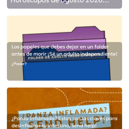
¡Sacudida de energías!
Los papeles que debes dejar en un folder
antes de morir ¡Sé un adulto independiente!
¿Pooor?
¿Panza inflamada? Estas son las claves para
desinflamar tu intestino, send help!