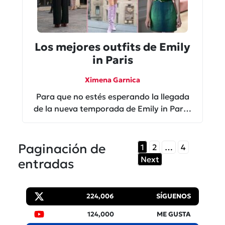
Los mejores outfits de Emily
in Paris
Ximena Garnica
Para que no estés esperando la llegada
de la nueva temporada de Emily in Paris,
te recordamos los outfits más
espectaculares de la temporada tres.
Paginación de
1
2
…
4
Next
entradas
224,006
SÍGUENOS
124,000
ME GUSTA