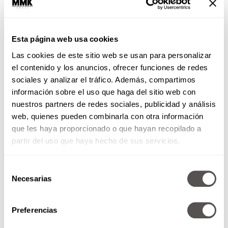
saber para verte más joven, como estos
4 cortes de pelo que te quitan años.
Esta página web usa cookies
Las cookies de este sitio web se usan para personalizar
el contenido y los anuncios, ofrecer funciones de redes
sociales y analizar el tráfico. Además, compartimos
información sobre el uso que haga del sitio web con
nuestros partners de redes sociales, publicidad y análisis
web, quienes pueden combinarla con otra información
que les haya proporcionado o que hayan recopilado a
partir del uso que haya hecho de sus servicios.
Piedra de protección para
mamá según su mes de
Selección
nacimiento
Necesarias
de
Sofía Leviaguirre
consentimiento
Necesitas esta guía para elegir la joya
perfecta para mamá según su mes de
Preferencias
nacimiento, y darle el regalo perfecto.