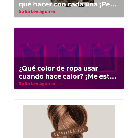
qué hacer con cada una ¡Peor
que un mapache!
Sofía Leviaguirre
¿Qué color de ropa usar
cuando hace calor? ¡Me estoy
cocinando!
Sofía Leviaguirre