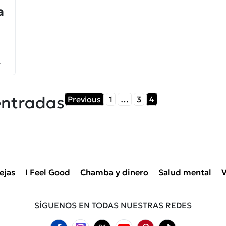
a
o
entradas
Previous
1
…
3
4
ejas
I Feel Good
Chamba y dinero
Salud mental
V
SÍGUENOS EN TODAS NUESTRAS REDES