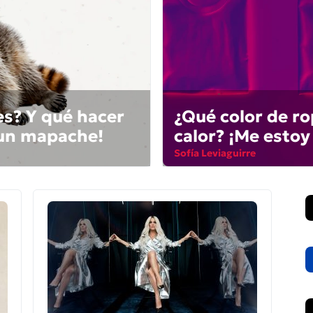
es? Y qué hacer
¿Qué color de r
 un mapache!
calor? ¡Me estoy
Sofía Leviaguirre