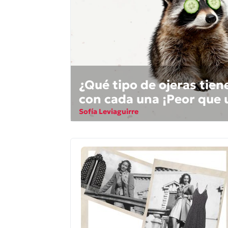
¿Qué tipo de ojeras tien
con cada una ¡Peor que
Sofía Leviaguirre