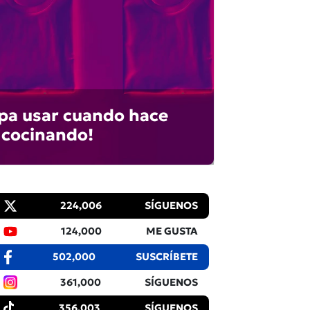
opa usar cuando hace
 cocinando!
224,006
SÍGUENOS
124,000
ME GUSTA
502,000
SUSCRÍBETE
361,000
SÍGUENOS
356,003
SÍGUENOS