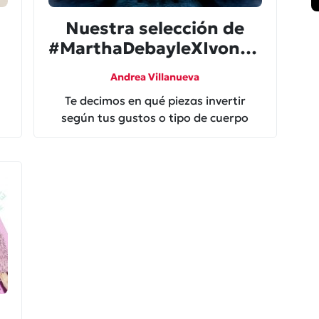
Nuestra selección de
#MarthaDebayleXIvonne
si no sabes qué comprar
Andrea Villanueva
Te decimos en qué piezas invertir
según tus gustos o tipo de cuerpo