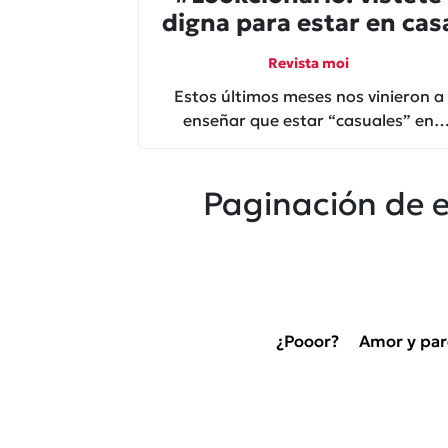
digna para estar en cas
Revista moi
Estos últimos meses nos vinieron a
enseñar que estar “casuales” en
nuestra casa sin salir, no es lo mism
que estar impresentables
Paginación de 
¿Pooor?
Amor y par