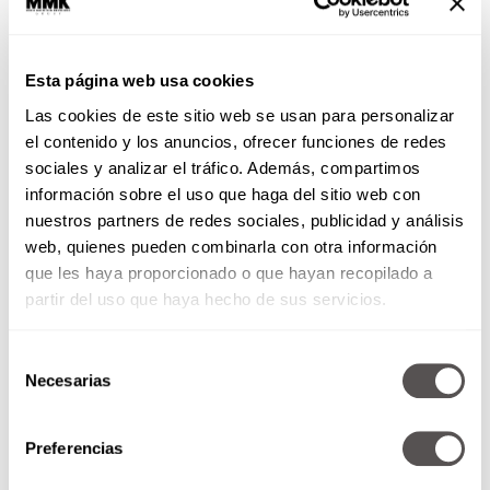
encontrarte plumas en tu camino y lo
que el Universo quiere comunicarte con
cada color.
Esta página web usa cookies
Las cookies de este sitio web se usan para personalizar
el contenido y los anuncios, ofrecer funciones de redes
sociales y analizar el tráfico. Además, compartimos
información sobre el uso que haga del sitio web con
nuestros partners de redes sociales, publicidad y análisis
web, quienes pueden combinarla con otra información
que les haya proporcionado o que hayan recopilado a
partir del uso que haya hecho de sus servicios.
El calor hace que exageres
los problemas ¡No juegues
Selección
con mi mente!
Necesarias
de
Sofía Leviaguirre
consentimiento
¿Por qué el cerebro magnifica los
problemas cuando hace calor? De verdad
Preferencias
que no eres tú, es la temperatura.