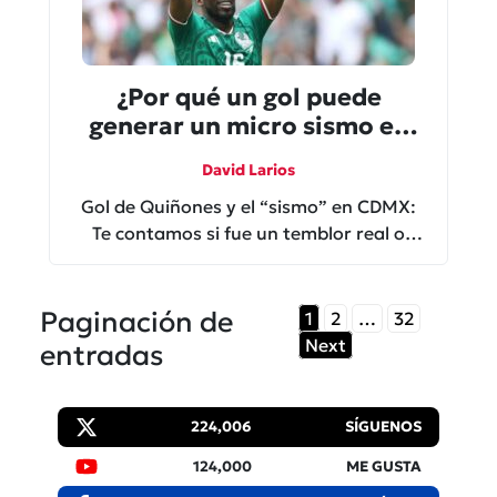
¿Por qué un gol puede
generar un micro sismo en
CDMX?
David Larios
Gol de Quiñones y el “sismo” en CDMX:
Te contamos si fue un temblor real o
pura euforia futbolera.
Paginación de
1
2
…
32
Next
entradas
224,006
SÍGUENOS
124,000
ME GUSTA