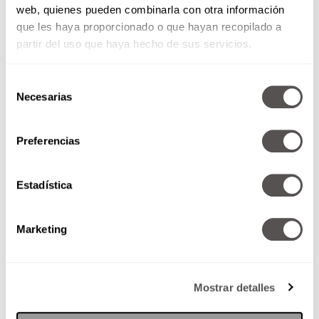
web, quienes pueden combinarla con otra información
que les haya proporcionado o que hayan recopilado a
partir del uso que haya hecho de sus servicios.
Selección
Necesarias
de
consentimiento
También lee:
¿Cómo hacer que te crezca el
Preferencias
pelo en un mes?
Vapor
Estadística
El vapor ayuda a abrir los poros del cuero
cabelludo y las cutículas del cabello, permitiendo
Marketing
una limpieza y
absorción de nutrientes
mucho
más profunda.
Mostrar detalles