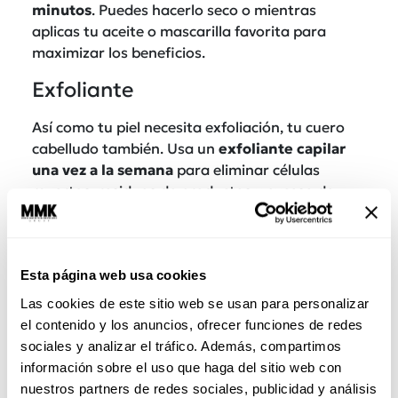
minutos
. Puedes hacerlo seco o mientras
aplicas tu aceite o mascarilla favorita para
maximizar los beneficios.
Exfoliante
Así como tu piel necesita exfoliación, tu cuero
cabelludo también. Usa un
exfoliante capilar
una vez a la semana
para eliminar células
muertas, residuos de productos y exceso de
grasa. Esto desobstruye los folículos,
mejora la
oxigenación
y deja el pelo más limpio y fuerte.
Puedes optar por exfoliantes comerciales o
preparar uno casero con azúcar y aceite de
Esta página web usa cookies
oliva.
Las cookies de este sitio web se usan para personalizar
el contenido y los anuncios, ofrecer funciones de redes
sociales y analizar el tráfico. Además, compartimos
información sobre el uso que haga del sitio web con
nuestros partners de redes sociales, publicidad y análisis