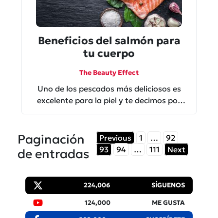
Beneficios del salmón para
tu cuerpo
The Beauty Effect
Uno de los pescados más deliciosos es
excelente para la piel y te decimos por
qué.
Paginación
Previous
1
…
92
93
94
…
111
Next
de entradas
224,006
SÍGUENOS
124,000
ME GUSTA