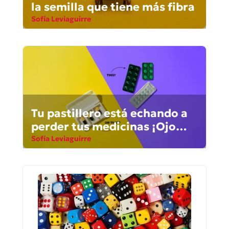
la semilla que tiene más fibra
Sofía Leviaguirre
Tu pastillero está echando a
perder tus medicinas ¡Ojo
aquí!
Sofía Leviaguirre