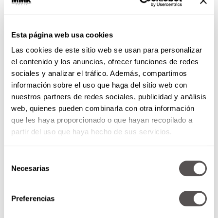
Esta página web usa cookies
Las cookies de este sitio web se usan para personalizar
el contenido y los anuncios, ofrecer funciones de redes
sociales y analizar el tráfico. Además, compartimos
información sobre el uso que haga del sitio web con
nuestros partners de redes sociales, publicidad y análisis
web, quienes pueden combinarla con otra información
Bebidas que te ayudan a
que les haya proporcionado o que hayan recopilado a
aplanar el abdomen
partir del uso que haya hecho de sus servicios.
The Beauty Effect
Selección
Lograr un vientre plano, no es en un abrir
Necesarias
de
y cerrar de ojos; es complicado y necesita
consentimiento
de un gran esfuerzo y dedicación. Te
Preferencias
decimos qué tomar para avanzar en ese
proceso.