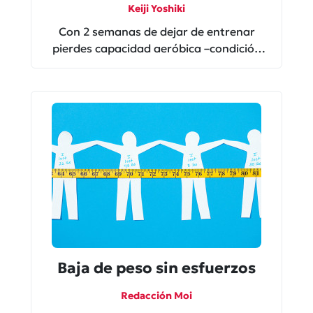
Keiji Yoshiki
Con 2 semanas de dejar de entrenar
pierdes capacidad aeróbica –condición
física– . Y luego de entre 2 y 8 meses de
hacer cero ejercicio: ¡se pierden
prácticamente todos los beneficios
ganados! Y tu condición física es la de
alguien sedentario, de acuerdo con
información del American College of
Sports Medicine. Para los que son […]
Baja de peso sin esfuerzos
Redacción Moi