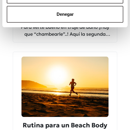
Parte 2
Denegar
Keiji Yoshiki
Para verte bueno en traje de baño ¡Hay
que “chambearle”..! Aquí la segunda
parte para un Beach Body.
Rutina para un Beach Body