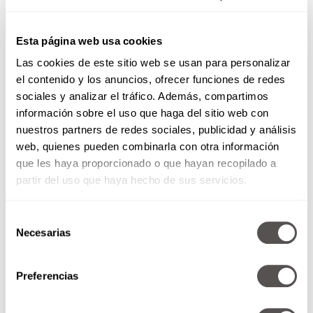
Desayuno para los amantes del
chocolate y sin culpa.
Esta página web usa cookies
Las cookies de este sitio web se usan para personalizar
el contenido y los anuncios, ofrecer funciones de redes
sociales y analizar el tráfico. Además, compartimos
información sobre el uso que haga del sitio web con
nuestros partners de redes sociales, publicidad y análisis
web, quienes pueden combinarla con otra información
que les haya proporcionado o que hayan recopilado a
partir del uso que haya hecho de sus servicios.
Selección
¿Tienes una relación tóxica
Necesarias
de
con la comida?
consentimiento
Preferencias
Redacción Moi
Conoce los rituales para comer bien ¿Te