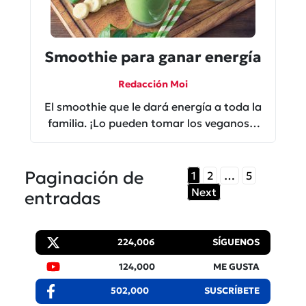
Smoothie para ganar energía
Redacción Moi
El smoothie que le dará energía a toda la
familia. ¡Lo pueden tomar los veganos y
vegetarianos!
Paginación de
1
2
…
5
Next
entradas
224,006
SÍGUENOS
124,000
ME GUSTA
502,000
SUSCRÍBETE