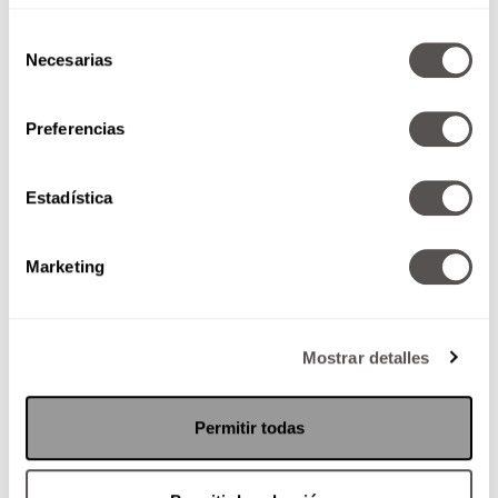
#ChallengeMoi Junio: Te
Selección
Necesarias
vamos a dejar marcado
de
consentimiento
Redacción Moi
Preferencias
En solo 4 semanas te pondrás bien
mamado.
Estadística
Marketing
Mostrar detalles
Permitir todas
#ConsultorioMoi con la