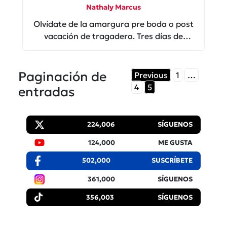
Nathaly Marcus
Olvídate de la amargura pre boda o post
vacación de tragadera. Tres días de
control y puedes desinflarte y perder kilo
medio sin arriesgar tu salud.
Paginación de
Previous
1
…
4
5
entradas
224,006
SÍGUENOS
124,000
ME GUSTA
502,000
SUSCRÍBETE
361,000
SÍGUENOS
356,003
SÍGUENOS