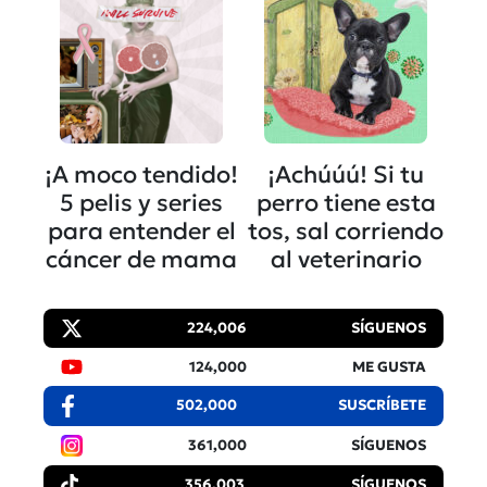
¡A moco tendido!
¡Achúúú! Si tu
5 pelis y series
perro tiene esta
para entender el
tos, sal corriendo
cáncer de mama
al veterinario
224,006
SÍGUENOS
124,000
ME GUSTA
502,000
SUSCRÍBETE
361,000
SÍGUENOS
356,003
SÍGUENOS