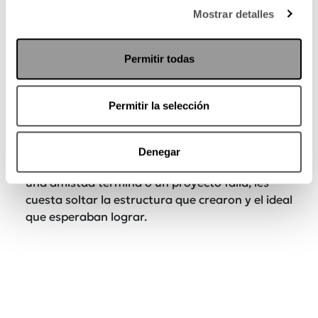
Mostrar detalles
También lee:
¿Qué hacer cuando el pasado
nomás no te suelta?
Permitir todas
Acuario
Parece ser el más despegado, pero al contrario.
Permitir la selección
Solo que en su caso, no es el recuerdo emocional
lo que los ata, sino la idea o el principio que
representaba el pasado.
Lo que más le cuesta
Denegar
soltar:
Las
amistades
y las
ideologías
. Cuando
una amistad termina o un proyecto falla, les
cuesta soltar la estructura que crearon y el ideal
que esperaban lograr.