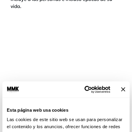
vida.
Lo que más le cuesta soltar:
Su
zona de
confort
. A Tauro le aterra el
cambio
. Soltar el
pasado significa dejar ir una
rutina
o una
Esta página web usa cookies
relación que les daba comodidad y estabilidad.
Las cookies de este sitio web se usan para personalizar
Su lema es: si funcionó antes, ¿por qué cambiar?
el contenido y los anuncios, ofrecer funciones de redes