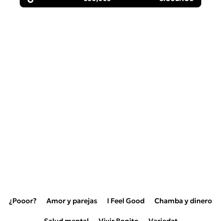
¿Pooor?
Amor y parejas
I Feel Good
Chamba y dinero
Salud mental
Vivir Bonito
Variedat