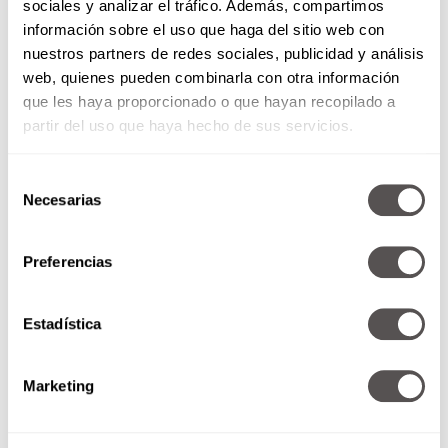
Leo
sociales y analizar el tráfico. Además, compartimos
información sobre el uso que haga del sitio web con
Para Leo, dejar ir puede ser un asunto de
nuestros partners de redes sociales, publicidad y análisis
orgullo
. Un error, un rechazo o una situación en
web, quienes pueden combinarla con otra información
la que las cosas no salieron como quería, queda
que les haya proporcionado o que hayan recopilado a
grabado en su mente.
Lo que más le cuesta
partir del uso que haya hecho de sus servicios.
soltar:
Una herida a su
ego
. La historia no
termina hasta que Leo tiene la última palabra y
Selección
se asegura de que su dignidad quede intacta.
Necesarias
de
consentimiento
Preferencias
Estadística
Marketing