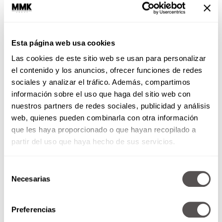
los humanos y cada centímetro de su
cuerpo tiene razón de existir, aprende a
usar todo a su favor, aquí te lo decimos.
Esta página web usa cookies
Las cookies de este sitio web se usan para personalizar
el contenido y los anuncios, ofrecer funciones de redes
sociales y analizar el tráfico. Además, compartimos
información sobre el uso que haga del sitio web con
nuestros partners de redes sociales, publicidad y análisis
web, quienes pueden combinarla con otra información
que les haya proporcionado o que hayan recopilado a
partir del uso que haya hecho de sus servicios.
El lenguaje secreto de tu
perro: descubre si es feliz
Selección
Necesarias
de
Carmen García
consentimiento
¿Has notado las señales? Aquí te
Preferencias
contamos cómo saber si tu perro es