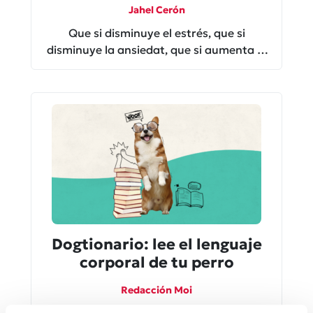
autoestima
Jahel Cerón
Que si disminuye el estrés, que si
disminuye la ansiedat, que si aumenta la
serotonina… Aquí te contamos la verdat
del porqué tener un perrhijo en casa es
bueno para la salut de ambos.
Dogtionario: lee el lenguaje
corporal de tu perro
Redacción Moi
Son seres mucho más inteligentes que