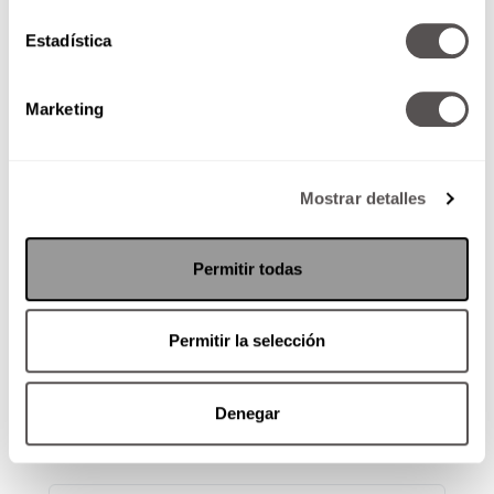
realmente feliz.
Estadística
Marketing
Mostrar detalles
Permitir todas
La vida secreta de tu perro y
tu gato
Permitir la selección
Michelle Zanella
Te contamos todo sobre nuestro
Denegar
lanzamiento