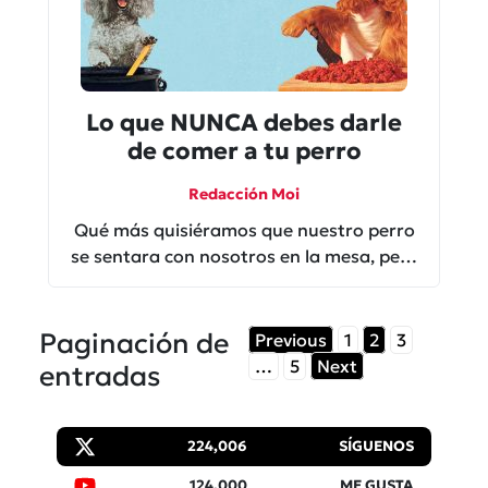
Lo que NUNCA debes darle
de comer a tu perro
Redacción Moi
Qué más quisiéramos que nuestro perro
se sentara con nosotros en la mesa, pero
no todos los alimentos humanos le hacen
bien
Paginación de
Previous
1
2
3
…
5
Next
entradas
224,006
SÍGUENOS
124,000
ME GUSTA