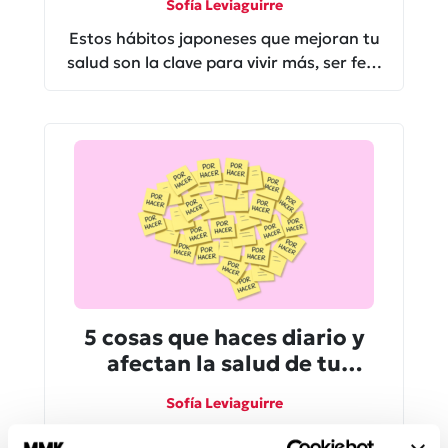
Sofía Leviaguirre
Estos hábitos japoneses que mejoran tu
salud son la clave para vivir más, ser feliz
y disfrutar tu día a día.
5 cosas que haces diario y
afectan la salud de tu
cerebro ¡Y tú ni en cuenta!
Sofía Leviaguirre
A veces importa más lo que no hacemos,