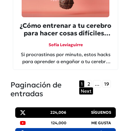
¿Cómo entrenar a tu cerebro
para hacer cosas difíciles?
You can do this!
Sofía Leviaguirre
Si procrastinas por minuto, estos hacks
para aprender a engañar a tu cerebro
para hacer cosas difíciles son lo que
buscabas.
Paginación de
1
2
…
19
Next
entradas
224,006
SÍGUENOS
124,000
ME GUSTA