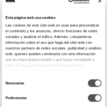
por eso, tienes que evitar caer en estos
malos hábitos para tu cerebro.
Esta página web usa cookies
Las cookies de este sitio web se usan para personalizar
el contenido y los anuncios, ofrecer funciones de redes
sociales y analizar el tráfico. Además, compartimos
información sobre el uso que haga del sitio web con
nuestros partners de redes sociales, publicidad y análisis
web, quienes pueden combinarla con otra información
que les haya proporcionado o que hayan recopilado a
partir del uso que haya hecho de sus servicios.
5 hábitos de las mujeres
emocionalmente sanas
Selección
¡Fuerte como un roble!
Necesarias
de
Sofía Leviaguirre
consentimiento
Con estos cinco hábitos de las mujeres
emocionalmente sanas estarás en el
Preferencias
track perfecto para conquistar al mundo.