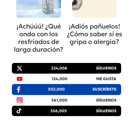
¡Achúúú! ¿Qué
¡Adiós pañuelos!
onda con los
¿Cómo saber si es
resfriados de
gripa o alergia?
larga duración?
224,006
SÍGUENOS
124,000
ME GUSTA
502,000
SUSCRÍBETE
361,000
SÍGUENOS
356,003
SÍGUENOS