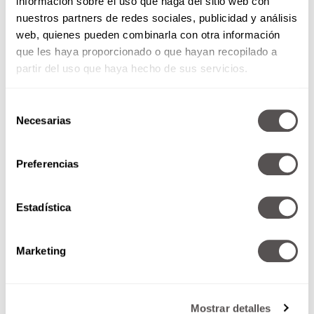
información sobre el uso que haga del sitio web con
más peso perdido
nuestros partners de redes sociales, publicidad y análisis
web, quienes pueden combinarla con otra información
que les haya proporcionado o que hayan recopilado a
partir del uso que haya hecho de sus servicios.
Selección
Necesarias
de
consentimiento
Preferencias
Esto es completamente falso. Existen miles
Estadística
de ejercicios de alta intensidad y poca
duración que incluso suelen ser más
Marketing
efectivos que un día completo metidas en el
gimnasio.
Mostrar detalles