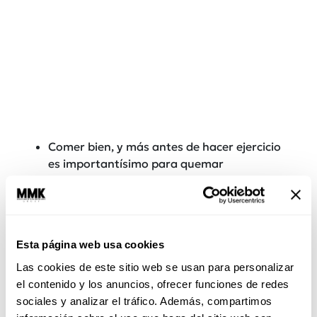
Comer bien, y más antes de hacer ejercicio
es importantísimo para quemar
propiamente la grasa del cuerpo. Te
recomendamos comer 30 minutos antes de
tu sesión de
workout
, y alimentos como:
jugos de frutas y verduras, carbohidratos y
Esta página web usa cookies
semillas como almendra y chía.
Las cookies de este sitio web se usan para personalizar
Lee:
Cómo hacer que te guste el ejercicio
el contenido y los anuncios, ofrecer funciones de redes
sociales y analizar el tráfico. Además, compartimos
5. Mucho tiempo en el gimnasio, equivale a