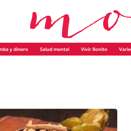
ba y dinero
Salud mental
Vivir Bonito
Vari