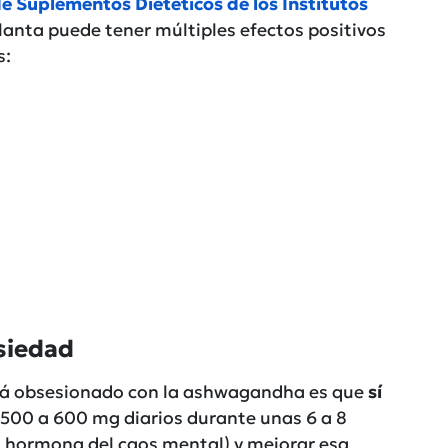
de Suplementos Dietéticos de los Institutos
planta puede tener múltiples efectos positivos
s:
nsiedad
tá obsesionado con la ashwagandha es que
sí
 500 a 600 mg diarios durante unas 6 a 8
a hormona del caos mental) y mejorar esa