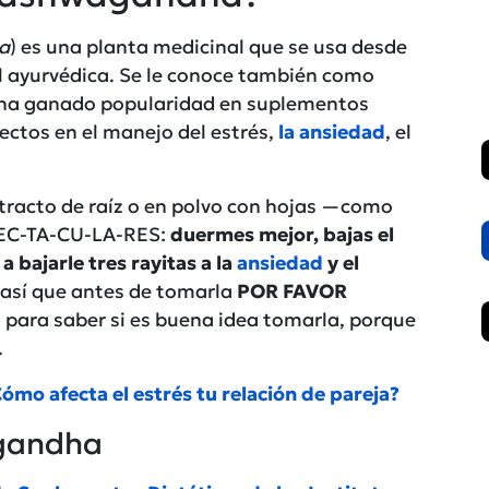
a
) es una planta medicinal que se usa desde
al ayurvédica. Se le conoce también como
y ha ganado popularidad en suplementos
ectos en el manejo del estrés,
la ansiedad
, el
tracto de raíz o en polvo con hojas —como
-PEC-TA-CU-LA-RES:
duermes mejor, bajas el
a bajarle tres rayitas a la
ansiedad
y el
, así que antes de tomarla
POR FAVOR
d para saber si es buena idea tomarla, porque
.
ómo afecta el estrés tu relación de pareja?
agandha