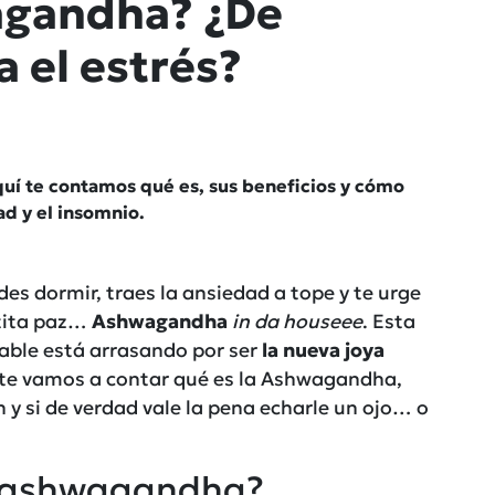
agandha? ¿De
a el estrés?
uí te contamos qué es, sus beneficios y cómo
ad y el insomnio.
des dormir, traes la ansiedad a tope y te urge
ntita paz…
Ashwagandha
in da houseee
. Esta
able está arrasando por ser
la nueva joya
 te vamos a contar qué es la Ashwagandha,
y si de verdad vale la pena echarle un ojo… o
a ashwagandha?