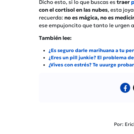
Dicho esto, si lo que buscas es
traer
p
con el cortisol en las nubes
, esta joy
recuerda:
no es mágica, no es medicina
ese empujoncito que tanto le urgen a 
También lee:
¿Es seguro darle marihuana a tu per
¿Eres un pill junkie? El problema 
¿Vives con estrés? Te uuurge proba
Por: Eri