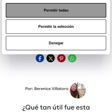
Crecer, sanar, amar: así afectan tus heridas
Permitir todas
de la infancia tus relaciones
Esto hará que tu niño interior esté orgullo
de ti
Permitir la selección
Cuéntanos en
redes sociales
, ¿cómo has
trabajado tus heridas?
Denegar
Por: Berenice Villatoro
¿Qué tan útil fue esta