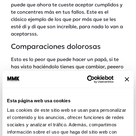
puede que ahora te cueste aceptar cumplidos y
te concentres más en tus fallos. Este es el
clásico ejemplo de los que por más que se les
esté di y di que son increíble, para nada lo van a
aceptarsss.
Comparaciones dolorosas
Esto es lo peor que puede hacer un papá, si te
has visto haciéndolo tienes que cambiar, peeero
si el tuyo lo hacía, necesitas
sanar esta herida
con un especialista
, ya que toda la vida vas a
estar pensando que no vales nada, y déjanos
decirte que nada está más alejado de la
Esta página web usa cookies
realidad.
You Rock!
También lee: Libros para sanar heridas
Las cookies de este sitio web se usan para personalizar
emocionales, ¡son como curitas!
el contenido y los anuncios, ofrecer funciones de redes
sociales y analizar el tráfico. Además, compartimos
Te golpeaba
información sobre el uso que haga del sitio web con