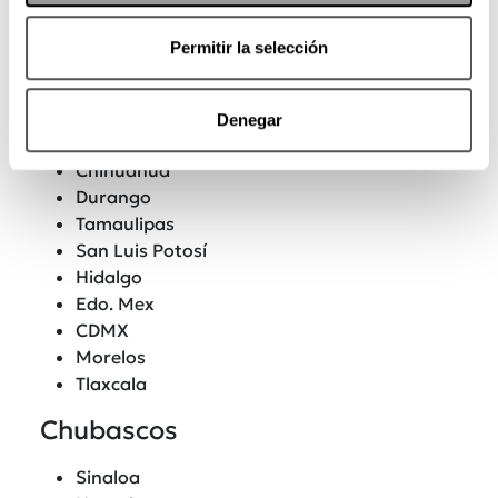
Jalisco
Permitir la selección
Colima
Campeche
Fuertes
Denegar
Chihuahua
Durango
Tamaulipas
San Luis Potosí
Hidalgo
Edo. Mex
CDMX
Morelos
Tlaxcala
Chubascos
Sinaloa