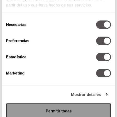
partir del uso que haya hecho de sus servicios.
Estraordinarias
Guerrero
Selección
Necesarias
Oaxaca
de
consentimiento
Torrenciales
Preferencias
Chiapas
Veracruz
Estadística
Yucatán
Quintana Roo
Marketing
Intensas
Michoacán
Puebla
Mostrar detalles
Tabasco
Muy fuertes
Permitir todas