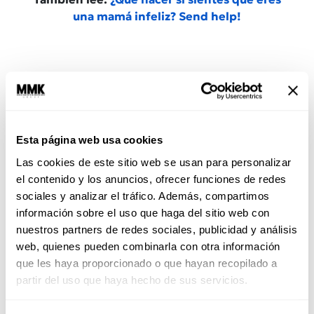
una mamá infeliz? Send help!
Esta página web usa cookies
Las cookies de este sitio web se usan para personalizar
el contenido y los anuncios, ofrecer funciones de redes
sociales y analizar el tráfico. Además, compartimos
información sobre el uso que haga del sitio web con
Hablar… si se puede
nuestros partners de redes sociales, publicidad y análisis
web, quienes pueden combinarla con otra información
No siempre es posible hablar con mamá. Tal vez
que les haya proporcionado o que hayan recopilado a
ya no está,
tal vez no hay condiciones seguras
partir del uso que haya hecho de sus servicios.
para una conversación profunda
. Pero si existe
la posibilidad, hablar desde la vulnerabilidad, y