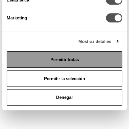
Creen que merecen un
trato
especial
y pueden
molestarse cuando no se les concede lo que
Marketing
quieren. También pueden ver a los demás como
inferiores
o
menos
importantes
.
Explotación a los demás
Mostrar detalles
Usan a las personas para obtener lo que desean
Permitir todas
sin considerar cómo esto afecta a los demás.
Pueden
manipular
,
mentir
o
aprovecharse
emocionalmente
de otros para lograr sus
Permitir la selección
objetivos.
Denegar