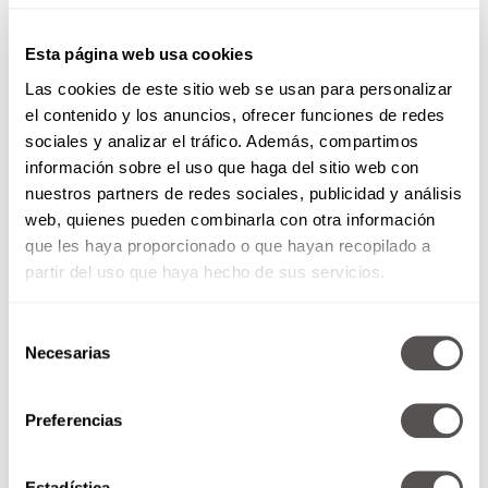
Buscan atención
y
elogios
constantemente. Si
no los reciben, pueden sentirse
inseguros
o
Esta página web usa cookies
molestos. Dependen de la
validación
externa
Las cookies de este sitio web se usan para personalizar
para mantener su
autoestima
.
el contenido y los anuncios, ofrecer funciones de redes
sociales y analizar el tráfico. Además, compartimos
información sobre el uso que haga del sitio web con
nuestros partners de redes sociales, publicidad y análisis
web, quienes pueden combinarla con otra información
que les haya proporcionado o que hayan recopilado a
partir del uso que haya hecho de sus servicios.
Selección
Necesarias
de
consentimiento
Preferencias
Se sienten superiores a los
demás
Estadística