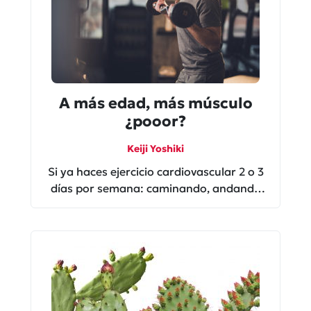
A más edad, más músculo
¿pooor?
Keiji Yoshiki
Si ya haces ejercicio cardiovascular 2 o 3
días por semana: caminando, andando
en bici o nadando ¡No creas que estás
muy saludable y libre de enfermedades!