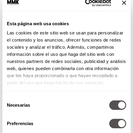
quitan a sus padres 44 días de sueño,
¡solo durante el primer año!
Esta página web usa cookies
Las cookies de este sitio web se usan para personalizar
el contenido y los anuncios, ofrecer funciones de redes
sociales y analizar el tráfico. Además, compartimos
información sobre el uso que haga del sitio web con
nuestros partners de redes sociales, publicidad y análisis
web, quienes pueden combinarla con otra información
que les haya proporcionado o que hayan recopilado a
partir del uso que haya hecho de sus servicios.
¡El arte de besar! Todo lo que
no sabías de los besos
Selección
Necesarias
de
Revista moi
consentimiento
¿Simple instinto o algo más? Descubre
Preferencias
todo lo que no sabías sobre los besos y lo
que hay detrás de ellos ¡Prepárate para