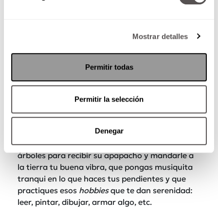
Mostrar detalles
Permitir todas
Aliviánate
La energía de los eclipses es fuerte (no te lo
Permitir la selección
vamos a negar), así que en los días previos y
posteriores, es buena idea que trates de
Denegar
descansar bien, que camines sin zapatos en el
pasto (para descargar tu energía), que abraces
árboles para recibir su apapacho y mandarle a
la tierra tu buena vibra, que pongas musiquita
tranqui en lo que haces tus pendientes y que
practiques esos
hobbies
que te dan serenidad:
leer, pintar, dibujar, armar algo, etc.