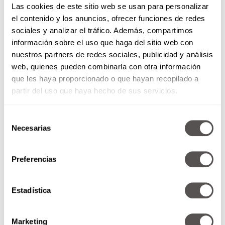
Las cookies de este sitio web se usan para personalizar
el contenido y los anuncios, ofrecer funciones de redes
sociales y analizar el tráfico. Además, compartimos
información sobre el uso que haga del sitio web con
nuestros partners de redes sociales, publicidad y análisis
web, quienes pueden combinarla con otra información
que les haya proporcionado o que hayan recopilado a
Al decir las frases, SIENTE genuinamente lo que
partir del uso que haya hecho de sus servicios.
estás diciendo. Este es un gran método para
constelar el tipo de realidad
que quieres para
ti.
Selección
Necesarias
de
También lee:
¡Elixir lunar! ¿Para qué sirve el
consentimiento
agua de luna?
Preferencias
Estadística
Marketing