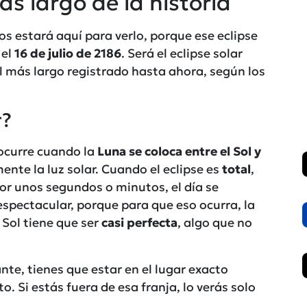
ás largo de la historia
s estará aquí para verlo, porque ese eclipse
 el
16 de julio de 2186
. Será el eclipse solar
l más largo registrado hasta ahora, según los
r?
 ocurre cuando la
Luna se coloca entre el Sol y
ente la luz solar. Cuando el eclipse es
total
,
por unos segundos o minutos, el día se
spectacular, porque para que eso ocurra, la
l Sol tiene que ser
casi perfecta
, algo que no
nte, tienes que estar en el lugar exacto
. Si estás fuera de esa franja, lo verás solo