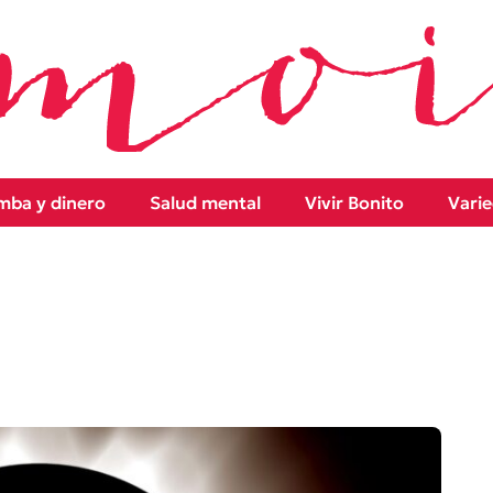
ba y dinero
Salud mental
Vivir Bonito
Vari