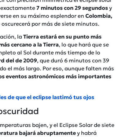
 con precisión milimétrica el eclipse solar
á exactamente
7 minutos con 29 segundos
y
 verse en su máximo esplendor en
Colombia,
se oscurecerá por más de siete minutos.
eación, la
Tierra estará en su punto más
más cercano a la Tierra
, lo que hará que se
mpleto al Sol durante más tiempo de lo
rd del de 2009
, que duró 6 minutos con 39
do el más largo. Por eso, aunque falten más
los eventos astronómicos más importantes
es de que el eclipse lastimó tus ojos
oscuridad
mperaturas bajen, y el Eclipse Solar de siete
ratura bajará abruptamente
y habrá