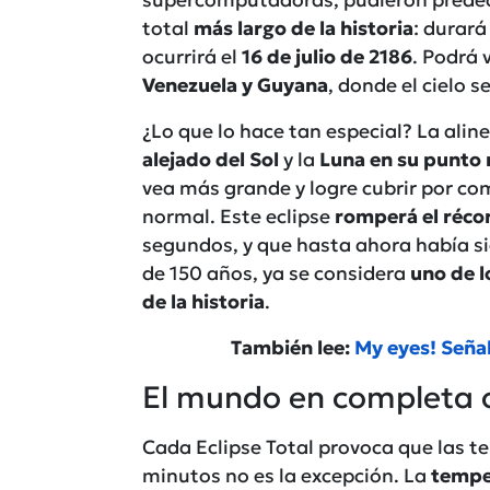
supercomputadoras, pudieron predecir
total
más largo de la historia
: durar
ocurrirá el
16 de julio de 2186
. Podrá
Venezuela y Guyana
, donde el cielo 
¿Lo que lo hace tan especial? La alin
alejado del Sol
y la
Luna en su punto 
vea más grande y logre cubrir por co
normal. Este eclipse
romperá el réco
segundos, y que hasta ahora había si
de 150 años, ya se considera
uno de 
de la historia
.
También lee:
My eyes! Señal
El mundo en completa 
Cada Eclipse Total provoca que las te
minutos no es la excepción. La
tempe