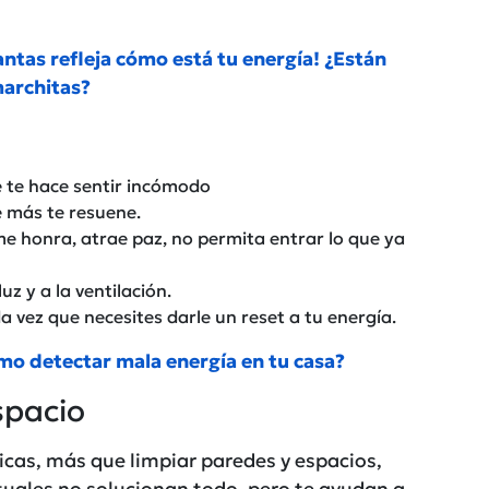
antas refleja cómo está tu energía! ¿Están
architas?
 te hace sentir incómodo
e más te resuene.
me honra, atrae paz, no permita entrar lo que ya
uz y a la ventilación.
a vez que necesites darle un reset a tu energía.
mo detectar mala energía en tu casa?
spacio
icas, más que limpiar paredes y espacios,
tuales no solucionan todo, pero te ayudan a