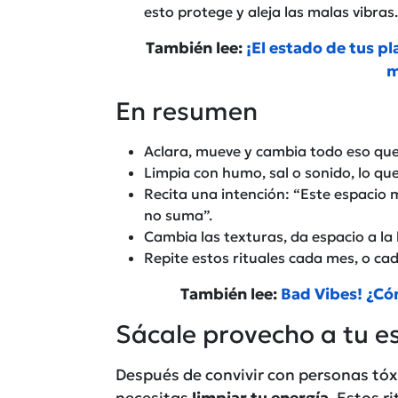
esto protege y aleja las malas vibras.
También lee:
¡El estado de tus pl
m
En resumen
Aclara, mueve y cambia todo eso que
Limpia con humo, sal o sonido, lo qu
Recita una intención: “Este espacio 
no suma”.
Cambia las texturas, da espacio a la l
Repite estos rituales cada mes, o cad
También lee:
Bad Vibes! ¿Có
Sácale provecho a tu e
Después de convivir con personas tóx
necesitas
limpiar tu energía
.
Estos ri