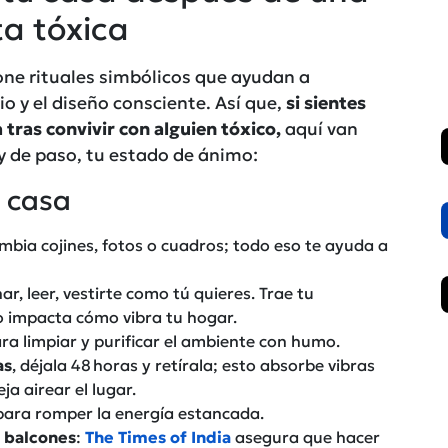
ta tóxica
ne rituales simbólicos que ayudan a
o y el diseño consciente. Así que,
si sientes
 tras convivir con alguien tóxico
,
aquí van
 y de paso, tu estado de ánimo:
a casa
ambia cojines, fotos o cuadros; todo eso te ayuda a
nar, leer, vestirte como tú quieres. Trae tu
to impacta cómo vibra tu hogar.
ra limpiar y purificar el ambiente con humo.
as
, déjala 48 horas y retírala; esto absorbe vibras
ja airear el lugar.
para romper la energía estancada.
o balcones
:
The Times of India
asegura que hacer