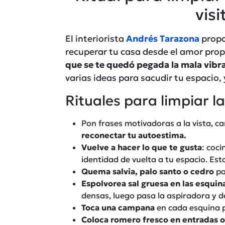
visi
El interiorista
Andrés Tarazona
propo
recuperar tu casa desde el amor propi
que se te quedó pegada la mala vibra
varias ideas para sacudir tu espacio,
Rituales para limpiar l
Pon frases motivadoras a la vista, c
reconectar tu autoestima.
Vuelve a hacer lo que te gusta
: coci
identidad de vuelta a tu espacio. Es
Quema salvia, palo santo o cedro
pa
Espolvorea sal gruesa en las esquin
densas, luego pasa la aspiradora y de
Toca una campana
en cada esquina 
Coloca romero fresco en entradas 