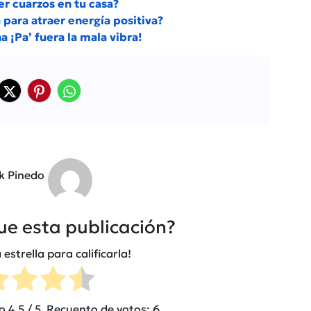
er cuarzos en tu casa?
para atraer energía positiva?
a ¡Pa’ fuera la mala vibra!
ck Pinedo
fue esta publicación?
 estrella para calificarla!
io
4.5
/ 5. Recuento de votos:
6