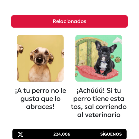
Relacionados
¡A tu perro no le
¡Achúúú! Si tu
gusta que lo
perro tiene esta
abraces!
tos, sal corriendo
al veterinario
224,006
SÍGUENOS