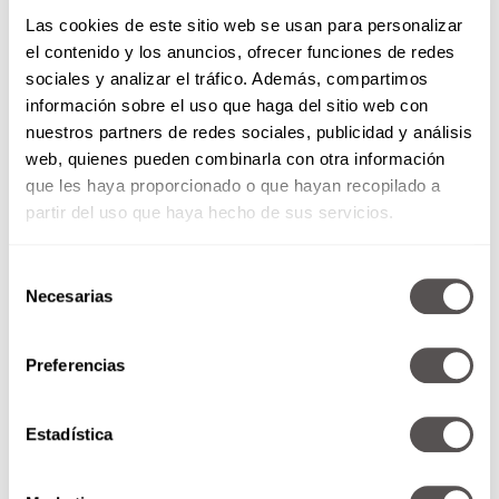
Si en tu casa el calor se está pasando de listo, es
Las cookies de este sitio web se usan para personalizar
importante que tu perro tenga agua por todas
el contenido y los anuncios, ofrecer funciones de redes
partes, y para que esté más fresca considera
sociales y analizar el tráfico. Además, compartimos
añadir cubitos de hielo, créenos, él te lo va a
información sobre el uso que haga del sitio web con
agradecer.
nuestros partners de redes sociales, publicidad y análisis
Evita las horas más calurosas
web, quienes pueden combinarla con otra información
que les haya proporcionado o que hayan recopilado a
Otro de los tips para evitar que tu perro se
partir del uso que haya hecho de sus servicios.
queme sus patas es que lo saques a pasear
temprano en la mañana o al atardecer, cuando
Selección
las temperaturas son más baja, esto además te
Necesarias
de
va a ayudar a empezar el día con toda la
consentimiento
actitud. No dejes que haga ejercicio intenso
durante las horas pico de calor, entre las 10 a.m.
Preferencias
y las 4 p.m.
Cero se vale que lo dejes en el
Estadística
coche