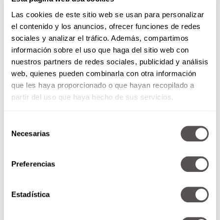
Las cookies de este sitio web se usan para personalizar
el contenido y los anuncios, ofrecer funciones de redes
sociales y analizar el tráfico. Además, compartimos
información sobre el uso que haga del sitio web con
nuestros partners de redes sociales, publicidad y análisis
web, quienes pueden combinarla con otra información
que les haya proporcionado o que hayan recopilado a
partir del uso que haya hecho de sus servicios.
Selección
Livingroom party
Necesarias
de
consentimiento
Prepara una
playlist
con las canciones favoritas
de tus abuelos. Si pueden, háganla juntos.
Preferencias
Hagan una
livingroom party
, donde canten y
bailen esas canciones como si fuera noche de
Estadística
reventón. Vas a ver que no solo amplías tu gusto
musical, también
liberas endorfinas a la hora
de cantar y bailar
.