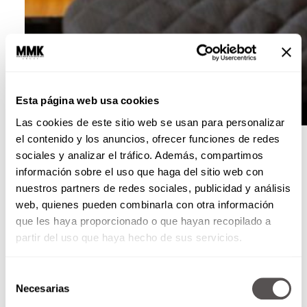
Esta página web usa cookies
Las cookies de este sitio web se usan para personalizar
Foto: freepik
el contenido y los anuncios, ofrecer funciones de redes
sociales y analizar el tráfico. Además, compartimos
Ay mi diente:
Según la experta,
morder un
información sobre el uso que haga del sitio web con
clavo de olor
con el
diente
que te está
nuestros partners de redes sociales, publicidad y análisis
lastimando te va a quitar el dolor de volada,
web, quienes pueden combinarla con otra información
pero también lo hará la
nuez moscada
y la
que les haya proporcionado o que hayan recopilado a
canela
, esto debido a que las tres contienen una
partir del uso que haya hecho de sus servicios.
sustancia llamada
eugenol
, que es el mismo que
usan los dentistas.
Selección
Necesarias
de