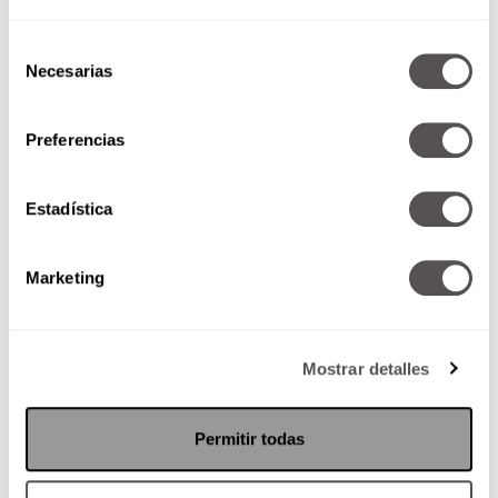
te dejamos las áreas en las que te conviene
ponerle más atención:
Selección
Necesarias
de
consentimiento
Preferencias
Estadística
Marketing
1. Salud y Bienestar
Mostrar detalles
Es un momento excelente para poner la lupa en
tu salud. Agenda esos
análisis o
estudios
Permitir todas
médicos
que has pospuesto y atrévete a
iniciar
nuevos tratamientos
o
dietas
. Es el
timing