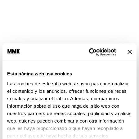
También lee:
Agenda astral: Calendario de
Esta página web usa cookies
eclipses y lunas de 2025
Las cookies de este sitio web se usan para personalizar
¿Qué energía trae la Luna del
el contenido y los anuncios, ofrecer funciones de redes
castor 2025?
sociales y analizar el tráfico. Además, compartimos
información sobre el uso que haga del sitio web con
Esta Luna llena no solo es bonita de ver,
nuestros partners de redes sociales, publicidad y análisis
¡también trae una energía súper potente! La
web, quienes pueden combinarla con otra información
Luna de los Cuernos de Ciervo
es el empujón
que les haya proporcionado o que hayan recopilado a
que necesitas para poner tu vida en orden. Aquí
partir del uso que haya hecho de sus servicios.