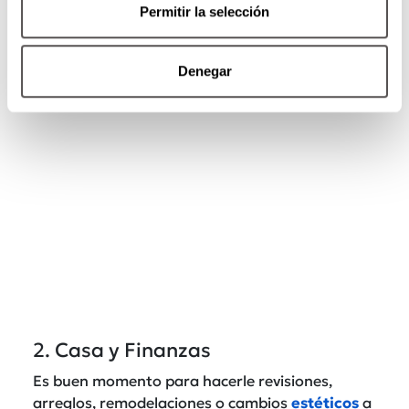
perfecto para centrar tu energía en mejorar tu
Permitir la selección
estado físico y sentirte mejor.
También lee:
Chequeos médicos que no
Denegar
puedes seguir posponiendo
2. Casa y Finanzas
Es buen momento para hacerle revisiones,
arreglos, remodelaciones o cambios
estéticos
a