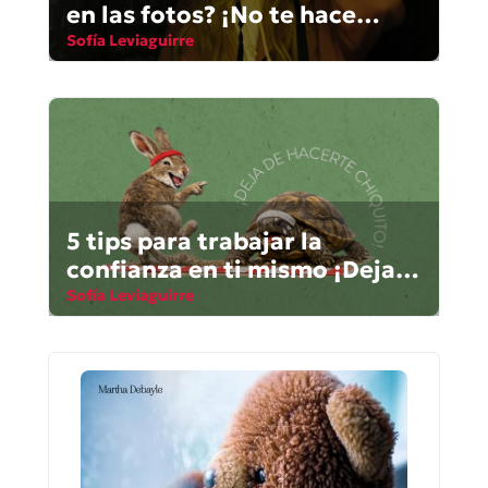
en las fotos? ¡No te hace
justicia!
Sofía Leviaguirre
5 tips para trabajar la
confianza en ti mismo ¡Deja
de hacerte chiquito!
Sofía Leviaguirre