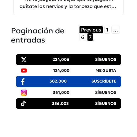
quítate los nervios y la torpeza que están
causando la baja autoestima.
Paginación de
Previous
1
…
6
7
entradas
224,006
SÍGUENOS
124,000
ME GUSTA
502,000
SUSCRÍBETE
361,000
SÍGUENOS
356,003
SÍGUENOS