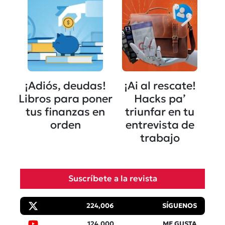
¡Adiós, deudas!
¡Ai al rescate!
Libros para poner
Hacks pa’
tus finanzas en
triunfar en tu
orden
entrevista de
trabajo
Suscríbete a la revista
224,006
SÍGUENOS
124,000
ME GUSTA