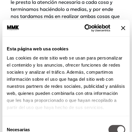
le presta la atención necesaria a cada cosa y
terminamos haciéndolo a medias, y por ende
nos tardamos más en realizar ambas cosas que
por separado. Es muy común creer que
podemos hablar por teléfono y contestar un
correo al mismo tiempo, la realidad es que
seguramente encontraremos errores en la
Esta página web usa cookies
redacción del correo y no habremos puesto
Las cookies de este sitio web se usan para personalizar
mucha atención en la llamada telefónica.
el contenido y los anuncios, ofrecer funciones de redes
5. El trabajo seguirá allí mañana
sociales y analizar el tráfico. Además, compartimos
información sobre el uso que haga del sitio web con
nuestros partners de redes sociales, publicidad y análisis
web, quienes pueden combinarla con otra información
que les haya proporcionado o que hayan recopilado a
partir del uso que haya hecho de sus servicios.
Selección
Necesarias
de