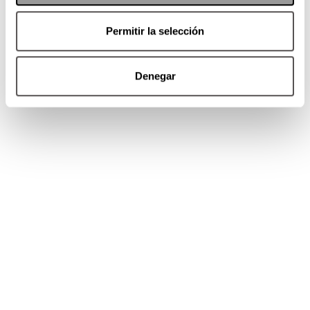
#pilates
#fitness
#fy
#fyp
#fitnessforeverybody
#workoutfromhome
Permitir la selección
#homeworkout
#bodymindsoul
♬ Breathe –
ZABO
Denegar