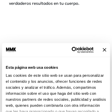
verdaderos resultados en tu cuerpo.
Esta página web usa cookies
Tip.
Siempre consulta a un experto para estar
Las cookies de este sitio web se usan para personalizar
seguro de que este tipo de ejercicio es el ideal
el contenido y los anuncios, ofrecer funciones de redes
para ti, recuerda empezar según tu condición
sociales y analizar el tráfico. Además, compartimos
física te lo permita, ¡nunca le exijas de más a tu
información sobre el uso que haga del sitio web con
cuerpo! Y claro, revisa con lupa tus posturas
nuestros partners de redes sociales, publicidad y análisis
para que no te lastimes.
web, quienes pueden combinarla con otra información
que les haya proporcionado o que hayan recopilado a