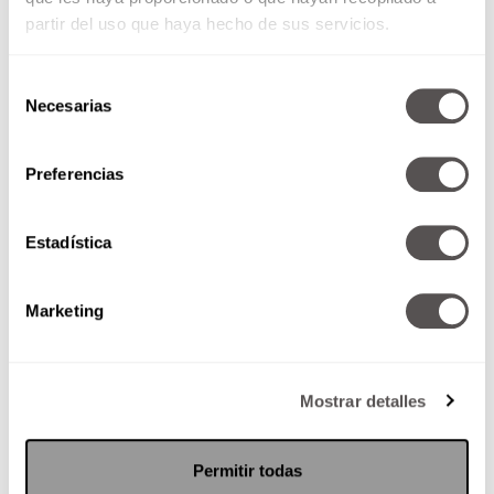
@blissedhappiness
Use the wall as your Pilates
partir del uso que haya hecho de sus servicios.
prop 😁
#pilates
#pilatesinstructor
#pilatesworkout
#abs
#bodytransformation
Selección
#abschallange
♬ Vegas (From the Original
Necesarias
de
Motion Picture Soundtrack ELVIS) – Doja Cat
consentimiento
Preferencias
Estadística
Marketing
Mostrar detalles
Permitir todas
@katrin.land
“wall pilates” ✨
#mondaymove