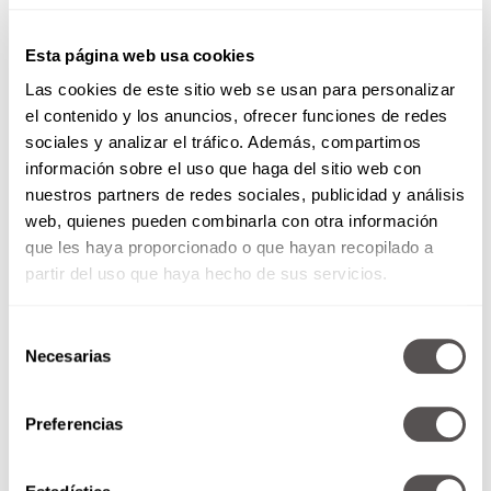
Esta página web usa cookies
Las cookies de este sitio web se usan para personalizar
el contenido y los anuncios, ofrecer funciones de redes
sociales y analizar el tráfico. Además, compartimos
información sobre el uso que haga del sitio web con
nuestros partners de redes sociales, publicidad y análisis
web, quienes pueden combinarla con otra información
que les haya proporcionado o que hayan recopilado a
Encuentra tu red de apoyo
partir del uso que haya hecho de sus servicios.
Hablar de tus frustraciones con
amigos de
confianza
o un
terapeuta
puede ser liberador. A
Selección
veces, compartir tus experiencias y recibir
Necesarias
de
consejos de personas que han estado en
consentimiento
situaciones similares puede ser súper útil.
Preferencias
Enfrentar a una suegra tóxica puede ser un
desafío, pero recuerda que con
paciencia,