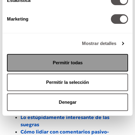
Estadística
límites claros y un poco de
humor,
puedes
sobrevivir a esta situación. Cuéntanos, ¿cómo le
haces para tener buena relación con tu suegra?
Marketing
Mostrar detalles
Permitir todas
Permitir la selección
Denegar
También lee:
Lo estúpidamente interesante de las
suegras
Cómo lidiar con comentarios pasivo-