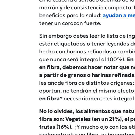
marrón y de consistencia compacta. 
beneficios para la salud:
ayudan a mej
tener un corazón fuerte.
Sin embargo debes leer la lista de i
estar etiquetados o tener leyendas d
hecho con harinas refinadas o combin
que nunca será integral al 100%).
En 
en fibra, debemos hacer notar que no
a partir de granos o harinas refinada
les añade fibra de distintos orígenes
aportan, no tendrán el mismo efecto
en fibra”
necesariamente es integral
No lo olvides, los alimentos que nat
fibra son: Vegetales (en un 21%), el pa
frutas (16%).
¡Y mucho ojo con las et
realmente alto en fibra, debe conte