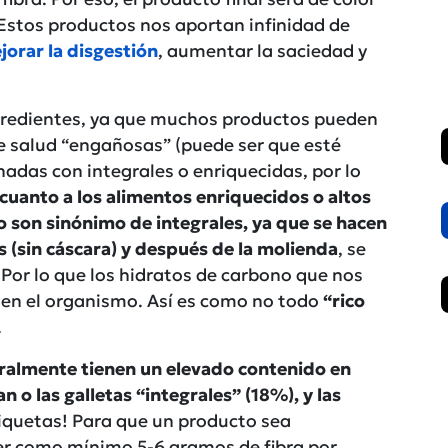
Estos productos nos aportan infinidad de
orar la disgestión
, aumentar la saciedad y
ngredientes, ya que muchos productos pueden
e salud “engañosas” (puede ser que esté
adas con integrales o enriquecidas, por lo
cuanto a los alimentos enriquecidos o altos
 son sinónimo de integrales, ya que se hacen
s (sin cáscara) y después de la molienda
, se
; Por lo que los hidratos de carbono que nos
 en el organismo. Así es como no todo
“rico
.
uralmente tienen un elevado contenido en
n o las galletas “integrales” (18%), y las
iquetas! Para que un producto sea
ner como mínimo 5-6 gramos de fibra por