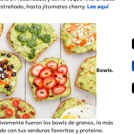
strellado, hasta jitomates cherry.
Lee aquí
Bowls.
itivamente fueron los bowls de granos, la más
o con tus verduras favoritas y proteína.