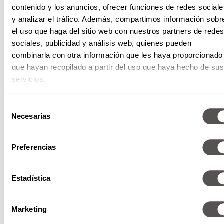
contenido y los anuncios, ofrecer funciones de redes sociale
y analizar el tráfico. Además, compartimos información sobr
el uso que haga del sitio web con nuestros partners de redes
sociales, publicidad y análisis web, quienes pueden
combinarla con otra información que les haya proporcionado
que hayan recopilado a partir del uso que haya hecho de sus
servicios.
Libérate de todos los compromisos a los que no
quieras ir, presentarte a fuerzas en un lugar no
te va a traer nada bueno. Haz tus propios
Selección
regalos, acuérdate que hacer manualidades
Necesarias
de
relaja el cerebro.
consentimiento
Enero is cooming
Preferencias
Y con enero llega la cuesta, las crudas y los kilos
Estadística
de más que tú no vas a sufrir tanto. El chiste es
que le busques el lado bueno a las cosas y te
olvides de ser la víctima. Tener un plan te
Marketing
ayudará muchísimo a que no te jale el hoyo