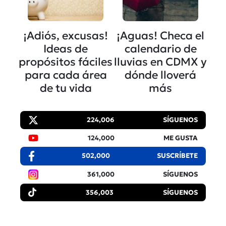
¡Adiós, excusas!
¡Aguas! Checa el
Ideas de
calendario de
propósitos fáciles
lluvias en CDMX y
para cada área
dónde lloverá
de tu vida
más
224,006
SÍGUENOS
124,000
ME GUSTA
502,000
SUSCRÍBETE
361,000
SÍGUENOS
356,003
SÍGUENOS