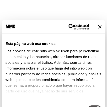
En las buenas y en las malas
Esta página web usa cookies
El proceso puede ser difícil, pero recordar tu
Las cookies de este sitio web se usan para personalizar
amistad o
apoyo
incondicional
a esa persona,
el contenido y los anuncios, ofrecer funciones de redes
es lo MEJOR que puedes hacer. Estar en los
sociales y analizar el tráfico. Además, compartimos
momentos
buenos
es ESPECTACULAR y créeme
información sobre el uso que haga del sitio web con
que pasarás horas de diversión y buena vibra
nuestros partners de redes sociales, publicidad y análisis
con tus amigos o familiares, pero estar en los
web, quienes pueden combinarla con otra información
momentos malos ayuda a que conectes con esa
que les haya proporcionado o que hayan recopilado a
persona y podrá empezar a crear su
red de
partir del uso que haya hecho de sus servicios.
apoyo
.
La vida ya es demasiado difícil para TODOS
Selección