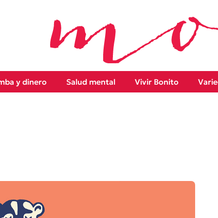
ba y dinero
Salud mental
Vivir Bonito
Vari