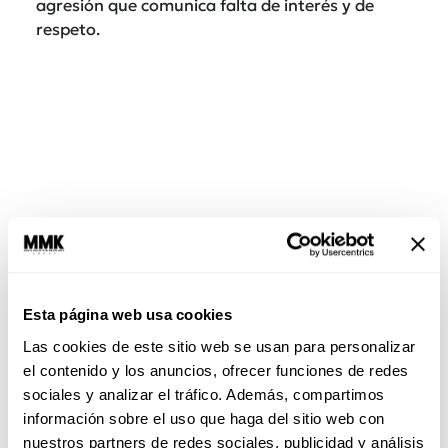
agresión que comunica falta de interés y de
respeto.
Esta página web usa cookies
6. Pendejeas a todos
¿Te sientes tan eficaz que todos los que no van a
Las cookies de este sitio web se usan para personalizar
tu ritmo son pendejos? Las frases por las que te
el contenido y los anuncios, ofrecer funciones de redes
identifican tus hijos, tu pareja y el mundo son
sociales y analizar el tráfico. Además, compartimos
algo como: “es obvio”, “¿eres lento?”, “es por
información sobre el uso que haga del sitio web con
sentido común”. Pretendes hacer que el otro
nuestros partners de redes sociales, publicidad y análisis