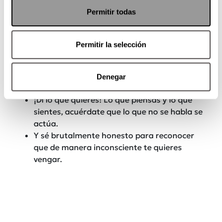
Permitir todas
EL REHAB
Permitir la selección
Auto obsérvate e identifica qué es lo que en
realidad te hace enojar.
Ubica tus contradicciones entre lo que dices
Denegar
(pasivo) y lo que haces (agresivo).
¡Di lo que quieres! Lo que piensas y lo que
sientes, acuérdate que lo que no se habla se
actúa.
Y sé brutalmente honesto para reconocer
que de manera inconsciente te quieres
vengar.