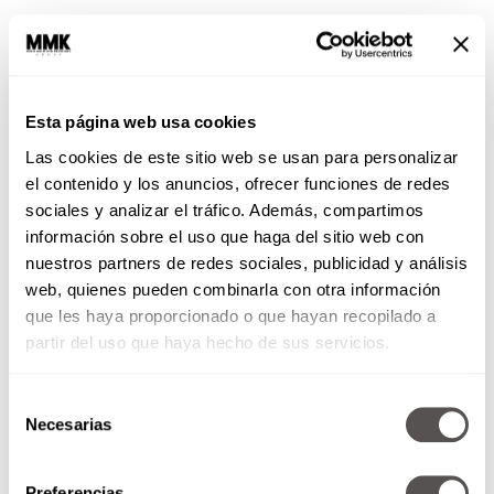
Hablamos de algo relativamente nuevo: de las
personas hipersensibles y émpatas, que antes
Esta página web usa cookies
eran consideradas exageradas, pero hoy
tenemos bases científicas de que algunos sí
Las cookies de este sitio web se usan para personalizar
sienten de más. Y se convierte en un dilema
el contenido y los anuncios, ofrecer funciones de redes
porque no está padre llenarte de sentimientos
sociales y analizar el tráfico. Además, compartimos
ajenos, en especial negativos. Este es el dilema
información sobre el uso que haga del sitio web con
del émpata: qué hacer con esos sentimientos.
nuestros partners de redes sociales, publicidad y análisis
web, quienes pueden combinarla con otra información
Es importante reconocer, si es tu caso, que
que les haya proporcionado o que hayan recopilado a
somos personas altamente sensibles y que es
partir del uso que haya hecho de sus servicios.
posible que no nos estemos cuidando lo
suficiente, que por eso nos sintamos
Selección
deprimidos, ansiosos, enojados y hasta
Necesarias
de
lleguemos a caer en conductas adictivas y
consentimiento
hábitos nocivos que nos distraen de toda esta
angustia que, sin darnos cuenta, se genera en
Preferencias