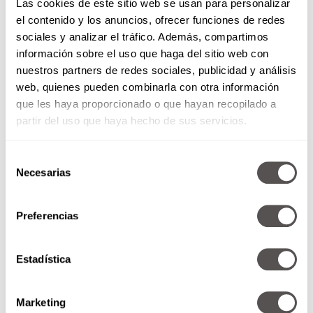
Las cookies de este sitio web se usan para personalizar
el contenido y los anuncios, ofrecer funciones de redes
sociales y analizar el tráfico. Además, compartimos
Sesgo del resultado.
información sobre el uso que haga del sitio web con
Juzgar una decisión con base en el resultado y
nuestros partners de redes sociales, publicidad y análisis
no por la manera en que se tomó la decisión.
web, quienes pueden combinarla con otra información
Aunque ganaste la apuesta, apostar no
que les haya proporcionado o que hayan recopilado a
necesariamente es buena decisión.
partir del uso que haya hecho de sus servicios.
Efecto Dunning-Kruger.
Selección
Confiar demasiado en tus habilidades y sentirte
Necesarias
de
más capaz. Como creer que, por correr 3km, ya
consentimiento
puedes entrarle al medio maratón.
Preferencias
Estadística
Marketing