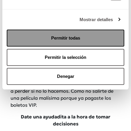
Mostrar detalles
Ilusión de racimo.
Permitir todas
Es la clave para las falacias de las apuestas, por
ejemplo: que es menos probable que en esta
Permitir la selección
vuelta de la ruleta salga negro porque el rojo ya
salió muchas veces.
Denegar
Sesgo del costo.
Tomar decisiones basándonos en lo que vamos
a perder si no lo hacemos. Como no salirte de
una película malísima porque ya pagaste los
boletos VIP.
Date una ayudadita a la hora de tomar
decisiones