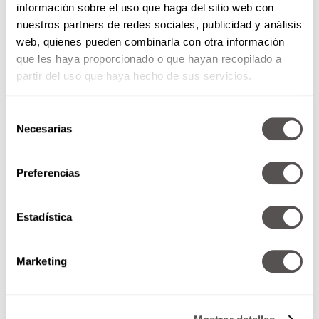
información sobre el uso que haga del sitio web con
préstamos y créditos de otros, tampoco son de
nuestros partners de redes sociales, publicidad y análisis
tu incumbencia.
web, quienes pueden combinarla con otra información
que les haya proporcionado o que hayan recopilado a
partir del uso que haya hecho de sus servicios.
Selección
Necesarias
de
consentimiento
Preferencias
Estadística
Antes de hacer cualquier comentario, piensa si
lo que vas a decir aporta algo bueno o suma
Marketing
cosas positivas. Si no tienes nada bueno mejor
omite tus comentarios hablados o escritos.