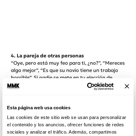
4. La pareja de otras personas
“Oye, pero está muy feo para ti, ¿no?”, “Mereces
algo mejor”, “Es que su novio tiene un trabajo
horrible”. Si nadie se mete en tu elección de
pareja, ¿qué te hace pensar que tienes el
derecho de meterte en la de otros?
5. La forma en la que otros gastan su dinero
Esta página web usa cookies
Simple y sencillamente piensa en que si a ti no te
Las cookies de este sitio web se usan para personalizar
costó trabajo, tiempo y esfuerzo ganar el dinero
el contenido y los anuncios, ofrecer funciones de redes
ajeno, no tienes por qué preocuparte de cómo y
sociales y analizar el tráfico. Además, compartimos
en qué se lo gastan sus dueños. Las deudas,