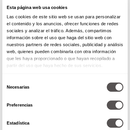
Esta página web usa cookies
Las cookies de este sitio web se usan para personalizar
el contenido y los anuncios, ofrecer funciones de redes
sociales y analizar el tráfico. Además, compartimos
información sobre el uso que haga del sitio web con
nuestros partners de redes sociales, publicidad y análisis
web, quienes pueden combinarla con otra información
que les haya proporcionado o que hayan recopilado a
partir del uso que haya hecho de sus servicios.
¿Cuáles son tus expectativas
Selección
Necesarias
de
para mí?
consentimiento
Pase lo que pase, ambos deben tener muy
Preferencias
claras las
ideas de lo que será la terapia,
y es
que saber lo que tu terapeuta espera de ti
Estadística
puede ayudarte a participar de manera más