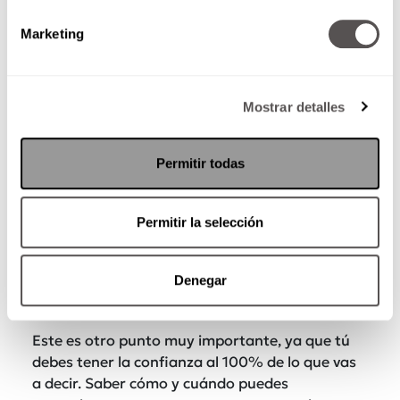
efectiva en las sesiones.
Marketing
Mostrar detalles
Permitir todas
Permitir la selección
¿Puedes explicarme el proceso
Denegar
de confidencialidad?
Este es otro punto muy importante, ya que tú
debes tener la confianza al 100% de lo que vas
a decir. Saber cómo y cuándo puedes