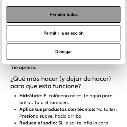
Permitir todas
4. Masaje con piedra Gua Sha
Permitir la selección
Cómo
:
Pasa la piedra desde el centro del rostro
hacia afuera y hacia arriba. Cuello incluido.
Denegar
Beneficio
:
Estimula drenaje linfático y mejora el
glow
. Guarda la piedra en el refri. Porque sí, el
frío aprieta.
¿Qué más hacer (y dejar de hacer)
para que esto funcione?
Hidrátate
:
El colágeno necesita agua para
brillar. Tu piel también.
Aplica tus productos con técnica
:
No talles.
Presiona suave, hacia arriba.
Reduce el sodio
:
Sí, la sal te infla la cara.