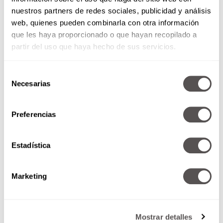
nuestros partners de redes sociales, publicidad y análisis
web, quienes pueden combinarla con otra información
3. El cuello no miente
que les haya proporcionado o que hayan recopilado a
partir del uso que haya hecho de sus servicios.
Cómo
:
Cabeza hacia atrás, empuja la
mandíbula hacia adelante y mantén 10
Selección
segundos.
Necesarias
de
Beneficio
:
Define la línea mandibular y
consentimiento
combate la papada precoz. Aquí es donde dices
“chao, cuello de tortuga”.
Preferencias
También lee:
Qué comer para evitar arrugas
Estadística
Marketing
Mostrar detalles