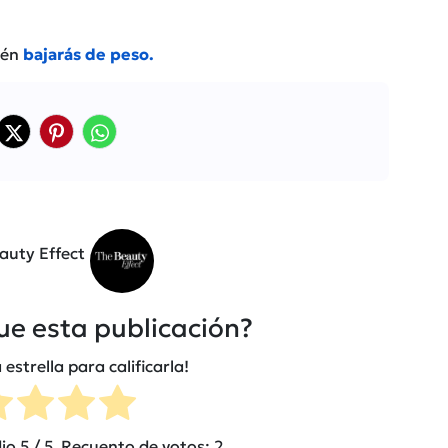
ién
bajarás de peso.
auty Effect
fue esta publicación?
 estrella para calificarla!
dio
5
/ 5. Recuento de votos:
2