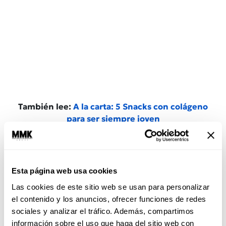
También lee:
A la carta: 5 Snacks con colágeno
para ser siempre joven
También te recomendamos tomar
vitaminas A,
B, C y E;
suplementos minerales:
aceite de
semilla de granada,
zinc y aceite de pescado
Esta página web usa cookies
para ayudar al proceso de cicatrización. Y
puedes invertir en productos que contengan
Las cookies de este sitio web se usan para personalizar
ingredientes aclarantes: aceite de rosa
el contenido y los anuncios, ofrecer funciones de redes
mosqueta, retinoides, ácido láctico, cúrcuma,
sociales y analizar el tráfico. Además, compartimos
ácido salicílico y raíz de regaliz.
información sobre el uso que haga del sitio web con