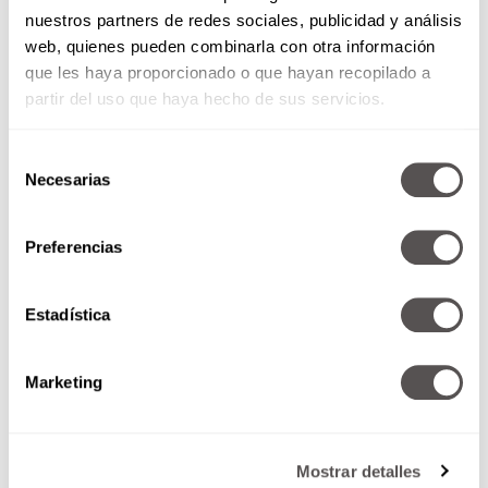
nuestros partners de redes sociales, publicidad y análisis
web, quienes pueden combinarla con otra información
que les haya proporcionado o que hayan recopilado a
partir del uso que haya hecho de sus servicios.
Selección
Necesarias
de
consentimiento
Preferencias
Estadística
@revistamoi
Venecia Landini, dermatóloga,
cuenta en
#Consultoriomoi
♬ sonido original –
Marketing
Revista Moi
Mostrar detalles