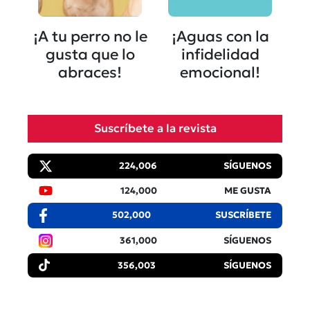
¡A tu perro no le
¡Aguas con la
gusta que lo
infidelidad
abraces!
emocional!
Suscríbete a la revista
224,006
SÍGUENOS
124,000
ME GUSTA
502,000
SUSCRÍBETE
361,000
SÍGUENOS
356,003
SÍGUENOS