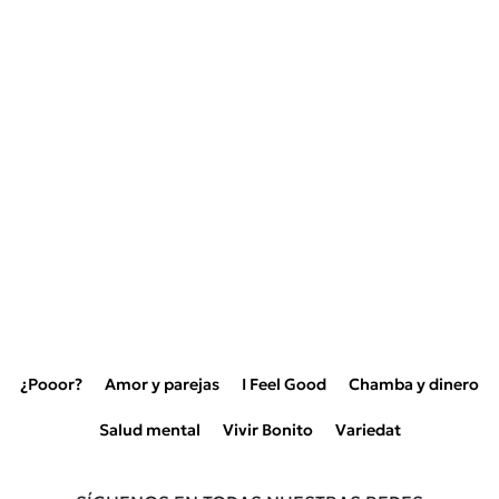
¿Pooor?
Amor y parejas
I Feel Good
Chamba y dinero
Salud mental
Vivir Bonito
Variedat