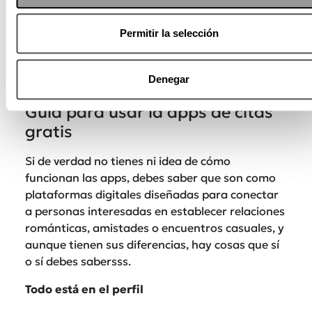
luego andas tras de alguien? Mario Guerra,
psicoterapeuta, te cuenta cómo evitar caer en
Permitir la selección
las garras de un nuevo amor sin olvidarsss el
pasado.
Denegar
♬ sonido original – Revista Moi
Guía para usar la apps de citas
gratis
Si de verdad no tienes ni idea de cómo
funcionan las apps, debes saber que son como
plataformas digitales diseñadas para conectar
a personas interesadas en establecer relaciones
románticas, amistades o encuentros casuales, y
aunque tienen sus diferencias, hay cosas que sí
o sí debes sabersss.
Todo está en el perfil