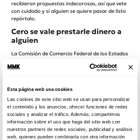
recibieron propuestas indecorosas, así que vete
con cuidado y si alguien se quiere pasar de listo
repórtalo.
Cero se vale prestarle dinero a
alguien
La Comisión de Comercio Federal de los Estados
Unidos han enviado varios reportes a la prensa
y en redes sociales pidiéndole a la gente que
nunca, por ningún motivo,
le envíes una
transferencia bancaria a nadie,
ni aunque te
Esta página web usa cookies
diga que es una emergencia.
Las cookies de este sitio web se usan para personalizar
el contenido y los anuncios, ofrecer funciones de redes
sociales y analizar el tráfico. Además, compartimos
información sobre el uso que haga del sitio web con
nuestros partners de redes sociales, publicidad y análisis
web, quienes pueden combinarla con otra información