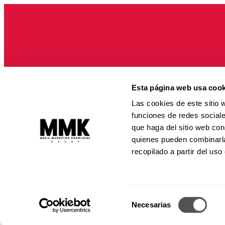
Esta página web usa cook
Las cookies de este sitio 
funciones de redes sociale
que haga del sitio web con
quienes pueden combinarla
recopilado a partir del us
Alejandro Du
© Todos los Dere
Selección
Necesarias
Prohibida la rep
de
consentimiento