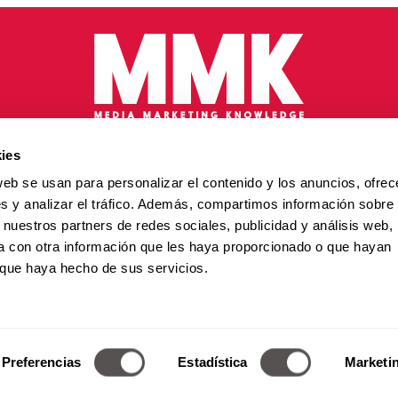
ies
web se usan para personalizar el contenido y los anuncios, ofrec
s y analizar el tráfico. Además, compartimos información sobre 
 nuestros partners de redes sociales, publicidad y análisis web,
 con otra información que les haya proporcionado o que hayan
o que haya hecho de sus servicios.
Política de Privacidad
/
Términos y condiciones
mas 241 / Col. Polanco-Reforma / CP. 11550 / CDMX. / Teléfo
chos Reservados de Media Marketing Knowledge Group ww
Preferencias
Estadística
Marketi
roducción total o parcial, incluyendo cualquier medio electró