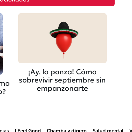
¡Ay, la panza! Cómo
sobrevivir septiembre sin
ómo
empanzonarte
o?
ejas
I Feel Good
Chamba y dinero
Salud mental
V