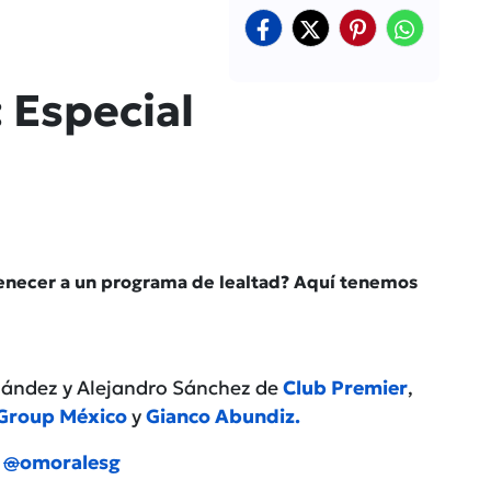
 Especial
enecer a un programa de lealtad? Aquí tenemos
rnández y Alejandro Sánchez de
Club Premier
,
l Group México
y
Gianco Abundiz.
”
@
omoralesg