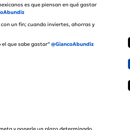
exicanos es que piensan en qué gastar
coAbundiz
on un fin; cuando inviertes, ahorras y
o el que sabe gastar”
@
GiancoAbundiz
a meta y ponerle un plazo determinado.