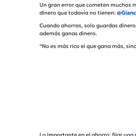
Un gran error que cometen muchos m
dinero que todavía no tienen:
@
Gian
Cuando ahorras, solo guardas dinero c
además ganas dinero.
“No es más rico el que gana más, sin
Lo importante en el ahorro: fijar un