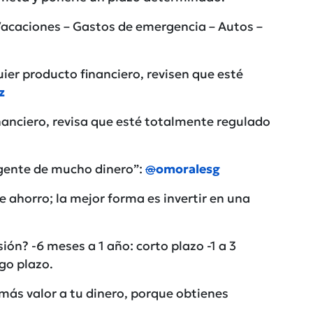
Vacaciones – Gastos de emergencia – Autos –
quier producto financiero, revisen que esté
z
financiero, revisa que esté totalmente regulado
a gente de mucho dinero”:
@
omoralesg
e ahorro; la mejor forma es invertir en una
ón? -6 meses a 1 año: corto plazo -1 a 3
go plazo.
 más valor a tu dinero, porque obtienes