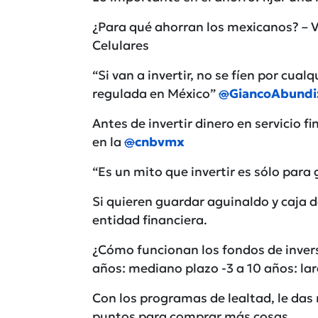
¿Para qué ahorran los mexicanos? – 
Celulares
“Si van a invertir, no se fíen por cual
regulada en México”
@
GiancoAbundi
Antes de invertir dinero en servicio 
en la
@
cnbvmx
“Es un mito que invertir es sólo par
Si quieren guardar aguinaldo y caja d
entidad financiera.
¿Cómo funcionan los fondos de inversi
años: mediano plazo -3 a 10 años: lar
Con los programas de lealtad, le das
puntos para comprar más cosas.