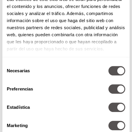
el contenido y los anuncios, ofrecer funciones de redes
También lee:
¡Bye al Buen Fin…de tu dinero!
sociales y analizar el tráfico. Además, compartimos
¿Cómo aprovechar las ofertas?
información sobre el uso que haga del sitio web con
nuestros partners de redes sociales, publicidad y análisis
911- ¿y ahora qué hago?
web, quienes pueden combinarla con otra información
que les haya proporcionado o que hayan recopilado a
Nunca tienes la salud comprada, por eso te urge
partir del uso que haya hecho de sus servicios.
incrementar un
fondo de emergencia.
Destina
una parte de tu aguinaldo a una cuenta de
Selección
ahorro de fácil acceso para cubrir gastos
Necesarias
de
inesperados, como reparaciones de emergencia
consentimiento
o gastos médicos.
Preferencias
Estadística
Marketing